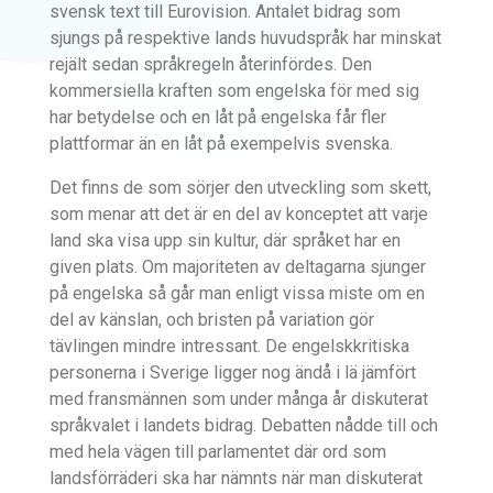
svensk text till Eurovision. Antalet bidrag som
sjungs på respektive lands huvudspråk har minskat
rejält sedan språkregeln återinfördes. Den
kommersiella kraften som engelska för med sig
har betydelse och en låt på engelska får fler
plattformar än en låt på exempelvis svenska.
Det finns de som sörjer den utveckling som skett,
som menar att det är en del av konceptet att varje
land ska visa upp sin kultur, där språket har en
given plats. Om majoriteten av deltagarna sjunger
på engelska så går man enligt vissa miste om en
del av känslan, och bristen på variation gör
tävlingen mindre intressant. De engelskkritiska
personerna i Sverige ligger nog ändå i lä jämfört
med fransmännen som under många år diskuterat
språkvalet i landets bidrag. Debatten nådde till och
med hela vägen till parlamentet där ord som
landsförräderi ska har nämnts när man diskuterat