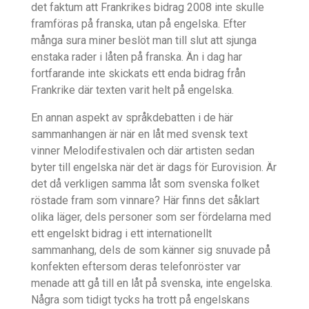
det faktum att Frankrikes bidrag 2008 inte skulle
framföras på franska, utan på engelska. Efter
många sura miner beslöt man till slut att sjunga
enstaka rader i låten på franska. Än i dag har
fortfarande inte skickats ett enda bidrag från
Frankrike där texten varit helt på engelska.
En annan aspekt av språkdebatten i de här
sammanhangen är när en låt med svensk text
vinner Melodifestivalen och där artisten sedan
byter till engelska när det är dags för Eurovision. Är
det då verkligen samma låt som svenska folket
röstade fram som vinnare? Här finns det såklart
olika läger, dels personer som ser fördelarna med
ett engelskt bidrag i ett internationellt
sammanhang, dels de som känner sig snuvade på
konfekten eftersom deras telefonröster var
menade att gå till en låt på svenska, inte engelska.
Några som tidigt tycks ha trott på engelskans