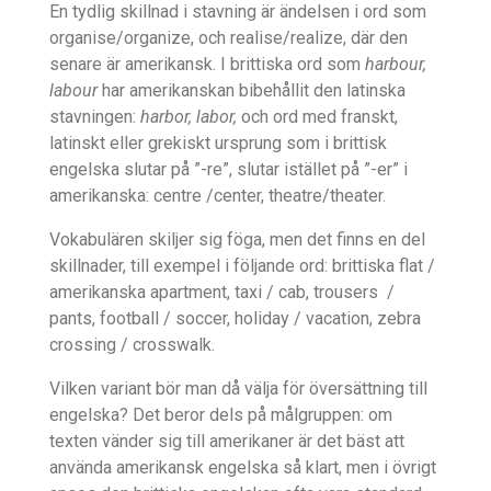
En tydlig skillnad i stavning är ändelsen i ord som
organise/organize, och realise/realize, där den
senare är amerikansk. I brittiska ord som
harbour,
labour
har amerikanskan bibehållit den latinska
stavningen:
harbor, labor,
och ord med franskt,
latinskt eller grekiskt ursprung som i brittisk
engelska slutar på ”-re”, slutar istället på ”-er” i
amerikanska: centre /center, theatre/theater.
Vokabulären skiljer sig föga, men det finns en del
skillnader, till exempel i följande ord: brittiska flat /
amerikanska apartment, taxi / cab, trousers /
pants, football / soccer, holiday / vacation, zebra
crossing / crosswalk.
Vilken variant bör man då välja för översättning till
engelska? Det beror dels på målgruppen: om
texten vänder sig till amerikaner är det bäst att
använda amerikansk engelska så klart, men i övrigt